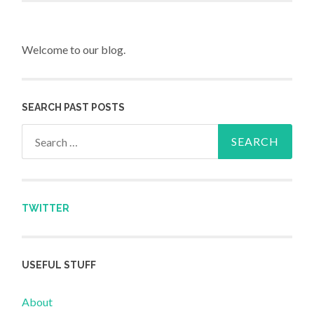
Welcome to our blog.
SEARCH PAST POSTS
Search for:
TWITTER
USEFUL STUFF
About